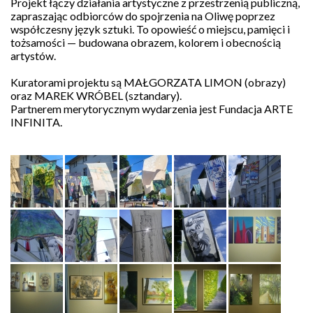
i
Projekt łączy działania artystyczne z przestrzenią publiczną,
sztukę
zapraszając odbiorców do spojrzenia na Oliwę poprzez
przekazując
współczesny język sztuki. To opowieść o miejscu, pamięci i
1,5%
tożsamości — budowana obrazem, kolorem i obecnością
podatku:
artystów.
KRS
0000286430
Kuratorami projektu są MAŁGORZATA LIMON (obrazy)
oraz MAREK WRÓBEL (sztandary).
Partnerem merytorycznym wydarzenia jest Fundacja ARTE
INFINITA.
Patronat
medialny