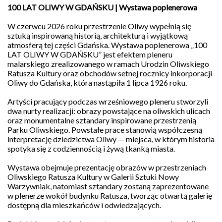
100 LAT OLIWY W GDAŃSKU | Wystawa poplenerowa
W czerwcu 2026 roku przestrzenie Oliwy wypełnią się
sztuką inspirowaną historią, architekturą i wyjątkową
atmosferą tej części Gdańska. Wystawa poplenerowa „100
LAT OLIWY W GDAŃSKU” jest efektem pleneru
malarskiego zrealizowanego w ramach Urodzin Oliwskiego
Ratusza Kultury oraz obchodów setnej rocznicy inkorporacji
Oliwy do Gdańska, która nastąpiła 1 lipca 1926 roku.
Galeria
Artyści pracujący podczas wrześniowego pleneru stworzyli
Sztuki
dwa nurty realizacji: obrazy powstające na oliwskich ulicach
Nowy
oraz monumentalne sztandary inspirowane przestrzenią
Warzywniak
działa
Parku Oliwskiego. Powstałe prace stanowią współczesną
w
interpretację dziedzictwa Oliwy — miejsca, w którym historia
ramach
spotyka się z codziennością i żywą tkanką miasta.
Fundacji
Wspólnota
Wystawa obejmuje prezentację obrazów w przestrzeniach
Gdańska.
Jesteśmy
Oliwskiego Ratusza Kultury w Galerii Sztuki Nowy
Organizacją
Warzywniak, natomiast sztandary zostaną zaprezentowane
Pożytku
w plenerze wokół budynku Ratusza, tworząc otwartą galerię
Publicznego.
dostępną dla mieszkańców i odwiedzających.
Wesprzyj
kulturę