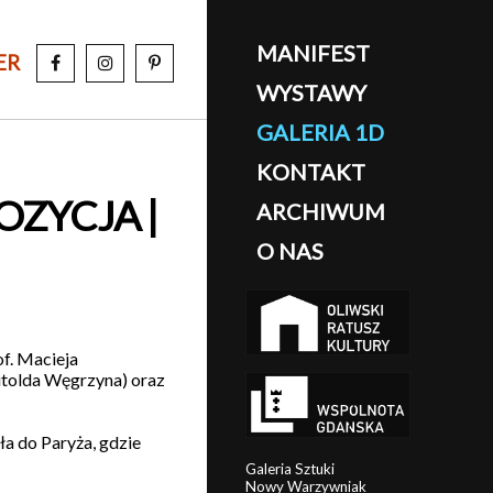
MANIFEST
ER
WYSTAWY
GALERIA 1D
KONTAKT
OZYCJA |
ARCHIWUM
O NAS
f. Macieja
itolda Węgrzyna) oraz
a do Paryża, gdzie
Galeria Sztuki
Nowy Warzywniak