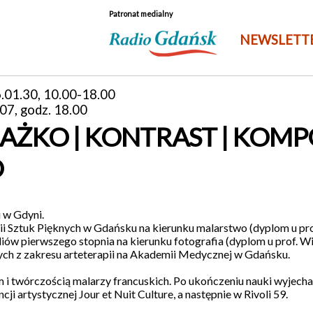
Patronat medialny
NEWSLETT
.01.30, 10.00-18.00
07, godz. 18.00
ŁAŻKO | KONTRAST | KOMP
O
 w Gdyni.
 Sztuk Pięknych w Gdańsku na kierunku malarstwo (dyplom u pro
iów pierwszego stopnia na kierunku fotografia (dyplom u prof. W
h z zakresu arteterapii na Akademii Medycznej w Gdańsku.
i twórczością malarzy francuskich. Po ukończeniu nauki wyjechał
ji artystycznej Jour et Nuit Culture, a następnie w Rivoli 59.