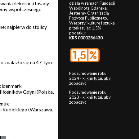
owania dekoracji fasady
działa w ramach Fundacji
Wspólnota Gdańska.
ohemy współczesnego
Jesteśmy Organizacją
Pożytku Publicznego.
Wesprzyj kulturę i sztukę
e: najpierw do stolicy
przekazując 1,5%
podatku:
KRS 0000286430
o znalazło się na 47-tym
Podsumowanie roku
2024 -
kliknij tutaj, aby
zobaczyć
Goldenmark
Miłośników Gdyni (Polska,
Podsumowanie roku
2023 -
kliknij tutaj, aby
zobaczyć
entre
ach Kubickiego (Warszawa,