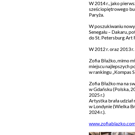
W 2014 r., jako pierws
sześciopiętrowego bud
Paryża.
W poszukiwaniu nowych
Senegalu – Dakaru, po
do St. Petersburg Art 
W 2012 r. oraz 2013 r
Galeria
Zofia Błażko, mimo mł
Sztuki
miejscu najlepszych p
Nowy
w rankingu „Kompas Sz
Warzywniak
działa
w
Zofia Błażko ma na sw
ramach
w Gdańsku (Polska, 20
Fundacji
2025 r.)
Wspólnota
Artystka brała udział
Gdańska.
w Londynie (Wielka Bry
Jesteśmy
Organizacją
2024 r.).
Pożytku
Publicznego.
www.zofiablazko.co
Wesprzyj
kulturę