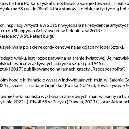
za w historii Polka, uzyskała możliwość zaprojektowania i zrealiz
ynku na 59 rue de Rivoli, który stanowi kolebkę artystyczną b
 inspiracji Artystka w 2015 r. wyjechała na rezydencje artystyczn
tem do Shangyuan Art Museum w Pekinie, a w 2018 r.
Residency w St. Petersburgu.
. uzyskiwała polskie rekordy cenowe na aukcjach Młodej Sztuki.
odego wieku, jest rozpoznawalna na arenie światowej. Jej nazwisk
olskich twórców aktywnych na rynku sztuki po 1945 r.
tuki 2017”, publikowanego na łamach gazety „Rzeczpospolita”.
oim koncie kilkanaście wystaw indywidualnych, m.in. w: Salonie 
24 r.), Galerii Triada w Gdańsku (Polska, 2024 r.), Towarzystwie 
 również w kilkunastu wystawach zbiorowych, m.in. w: Sunny Art C
tania 2022 r.), Rivoli 59 w Paryżu (Francja, 2023 r.), oraz Arkad
m