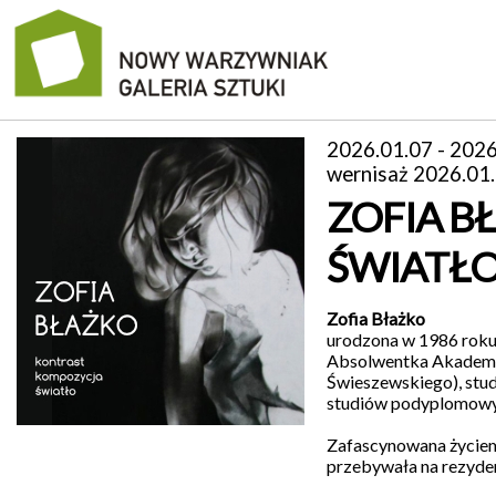
manifest
2026.01.07 - 2026
wernisaż 2026.01.
wystawy
ZOFIA B
galeria
ŚWIATŁ
1D
kontakt
Zofia Błażko
urodzona w 1986 roku
archiwum
Absolwentka Akademii
Świeszewskiego), stud
o
studiów podyplomowyc
nas
Zafascynowana życiem 
przebywała na rezydenc