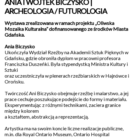
ANIA I WOJTEK BICZYSKO |
ARCHEOLOGIA / FUTUROLOGIA
Wystawa zrealizowana w ramach projektu „Oliwska
Mozaika Kulturalna” dofinansowanego ze środków Miasta
Gdańska.
Ania Biczysko
Ukończyła Wydział Rzeźby na Akademii Sztuk Pięknych w
Gdańsku, gdzie obroniła dyplom w pracowni profesora
Galeria
Franciszka Duszeńki. Była stypendystką Ministra Kultury i
Sztuki
Sztuki
Nowy
Warzywniak
oraz uczestniczyła w plenerach rzeźbiarskich w Hajnówce i
działa
Orońsku.
w
ramach
Twórczość Ani Biczysko obejmuje rzeźbę i malarstwo, a jej
Fundacji
prace cechuje poszukujące podejście do formy i materiału.
Wspólnota
Gdańska.
Eksperymentując z różnymi technikami, zaciera granice
Jesteśmy
między kolorem
Organizacją
a kształtem, abstrakcją a reprezentacją.
Pożytku
Publicznego.
Artystka ma na swoim koncie liczne realizacje publiczne,
Wesprzyj
kulturę
m.in. dla Royal Ontario Museum, Ontario Hospital