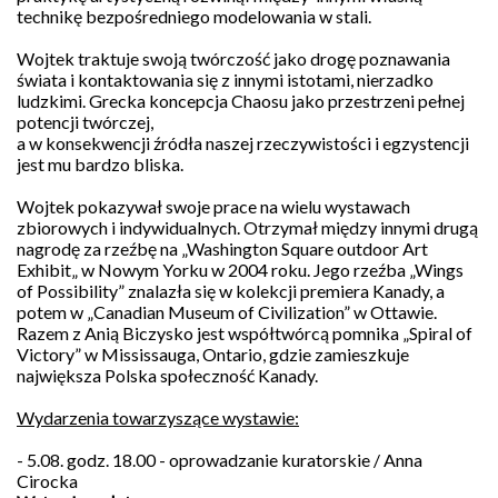
technikę bezpośredniego modelowania w stali.
Wojtek traktuje swoją twórczość jako drogę poznawania
świata i kontaktowania się z innymi istotami, nierzadko
ludzkimi.
Grecka koncepcja Chaosu jako przestrzeni pełnej
potencji twórczej,
a w konsekwencji źródła naszej rzeczywistości i egzystencji
jest mu bardzo bliska.
Wojtek pokazywał swoje prace na wielu wystawach
zbiorowych i indywidualnych. Otrzymał między innymi drugą
nagrodę za rzeźbę na „Washington Square outdoor Art
Exhibit„ w Nowym Yorku w 2004 roku. Jego rzeźba „Wings
of Possibility” znalazła się w kolekcji premiera Kanady, a
potem w „Canadian Museum of Civilization” w Ottawie.
Razem z Anią Biczysko jest współtwórcą pomnika „Spiral of
Victory” w Mississauga, Ontario, gdzie zamieszkuje
największa Polska społeczność Kanady.
Wydarzenia towarzyszące wystawie:
- 5.08. godz. 18.00 - oprowadzanie kuratorskie / Anna
Cirocka