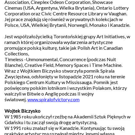
i
Association, Cineplex Odeon Corporation, Showcase
sztukę
Cinemas (USA, Argentyna, Wielka Brytania), Ontario Lottery
przekazując
Corporation oraz Civic Centre Resource Library w Vaughan.
1,5%
Jej prace znajdują się również w prywatnych kolekcjach w
podatku:
Polsce, USA, Wielkiej Brytanii, Norwegii, Monako i Kanadzie.
KRS
0000286430
Jest współzałożycielką Torontońskiej grupy Art Initiatives, w
ramach której organizowała wydarzenia artystyczne
promujące polską kulturę, takie jak Polish Art in Canadian
Collections,
Timeless -Unmonumental, Concurrence (podczas Nuit
Patronat
Blanche), Creative Field, Memory Spaces i Time Machine.
medialny
Wraz z Wojtkiem Biczysko stworzyła pomnik Spirala
Zwycięstwa, odsłonięty w listopadzie 2021 roku na terenie
Polskiego Centrum Kultury w Mississauga. Pomnik jest
poświęcony polskim lotnikom i wszystkim Polakom, którzy
walczyli w Bitwie o Anglię podczas II wojny
światowej.
www.spiralofvictory.com
Wojtek Biczysko
W 1985 roku ukończył rzeźbę na Akademii Sztuk Pięknych w
Gdańsku i tu zaczął swoją drogę artystyczną.
W 1991 roku znalazł się w Kanadzie. Kontynuując tu swoją
praktykę artystyczną rozwinął między innymi własną