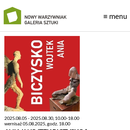
≡
menu
manifest
wystawy
galeria
1D
kontakt
archiwum
o
nas
2025.08.05 - 2025.08.30, 10.00-18.00
wernisaż 05.08.2025, godz. 18.00