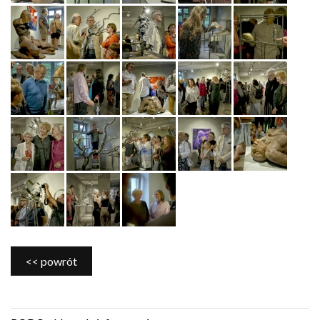
<< powrót