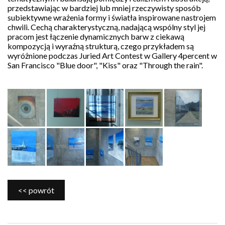
i
przedstawiając w bardziej lub mniej rzeczywisty sposób
sztukę
subiektywne wrażenia formy i światła inspirowane nastrojem
przekazując
1,5%
chwili. Cechą charakterystyczną, nadającą wspólny styl jej
podatku:
pracom jest łączenie dynamicznych barw z ciekawą
KRS
kompozycją i wyraźną strukturą, czego przykładem są
0000286430
wyróżnione podczas Juried Art Contest w Gallery 4percent w
San Francisco "Blue door", "Kiss" oraz "Through the rain".
Patronat
medialny
<< powrót