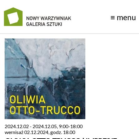
≡
menu
manifest
wystawy
galeria
1D
kontakt
archiwum
o
nas
2024.12.02 - 2024.12.05, 9:00-18:00
wernisaż 02.12.2024, godz. 18.00