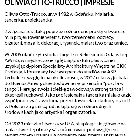
OLIWIA OTTO-TRUCCO | IMPRESJE
Oliwia Otto-Trucco, ur. w 1982 w Gdańsku. Malarka,
tancerka, projektantka.
Związana ze sztuką poprzez różnorodne praktyki twórcze
m.in projektowanie wnętrz, tworzenie mebli, odzieży,
biżuterii, mozaik, dekoracji, rysunek, malarstwo oraz taniec.
W 2006 ukończyła studia Turystki i Rekreacji na Gdańskiej
Galeria
AWFiS, w międzyczasie zgłębiając sztuki plastyczne i
Sztuki
uzyskując dyplom Specjalisty Architektury Wnętrz na CKK
Nowy
Profesja, które miały być wstępem do studiów na ASP.
Warzywniak
Jednak, ze względu na okoliczności, w 2007 roku wyjechała
działa
do Buenos Aires, gdzie dosłownie i w przenośni "poszła w
w
ramach
tango", kierując swoją ścieżkę zawodową w stronę tańca i
Fundacji
ekspresji ruchowej. Jako profesjonalna tancerka miała okazję
Wspólnota
współpracować z wieloma przedstawicielami kultury i sztuki
Gdańska.
w Polsce i za granicą, udzielając się w różnorodnych
Jesteśmy
środowiskach jako artystka i organizatorka.
Organizacją
Pożytku
Publicznego.
Od 2023 mieszka i tworzy w USA, skupiając się głównie na
Wesprzyj
malarstwie. Jej obrazy są zróżnicowane pod względem
kulturę
tematycznym i balansują pomiędzy realizmem i abstrakcją,